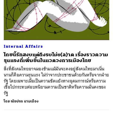
Internal Affairs
ไทยนี้รักสงบแต่ถึงรบไม่ข(ล)าด เรื่องราวความ
รุนแรงที่เพิ่มขึ้นในแวดวงการเมืองไทย
สิ่งที่สังคมไทยอาจมองข้ามแม้มันจะคงอยู่สังคมไทยมาเนิ่น
นานก็คือความรุนแรง ไม่ว่าจากประชาชนด้วยกันหรือจากฝ่าย
รัฐ โดยเฉพาะเมื่อเป็นความขัดแย้งทางอุดมการณ์หรือความ
ค้นหา
เชื่อไปกระทบต่อบทนิยามความเป็นชาติหรือความมั่นคงของ
SHARE
TWEET
LINE
EMAIL
รัฐ
โดย
ณัชปกร นามเมือง