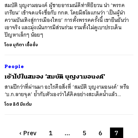
สมบัติ บุญงามอนงค์ ผู้ชายอารมณ์ดีท่าทียียวน นำ ‘พรรค
เกรียน’ เข้าจดแจ้งชื่อกับ กกต. โดยมีสโลแกนว่า ‘เป็นผู้นำ
ความบันเทิงสู่การเมืองไทย’ การตั้งพรรคครั้งนี้ เขายืนยันว่า
เอาจริง และมุ่งเน้นการมีส่วนร่วม รวมทั้งไม่ดูเบาประเด็น
ปัญหาเล็กๆ น้อยๆ
โดย
มุทิตา เชื้อชั่ง
People
เข้าไปในสมอง ‘สมบัติ บุญงามอนงค์’
สามปีกว่าที่ผ่านมา อะไรคือสิ่งที่ ‘สมบัติ บุญงามอนงค์’ หรือ
‘บ.ก.ลายจุด’ ย้ำกับตัวเองว่าได้คิดอย่างสะเด็ดน้ำแล้ว...
โดย
ธิติ มีแต้ม
‹
Prev
1
…
5
6
7