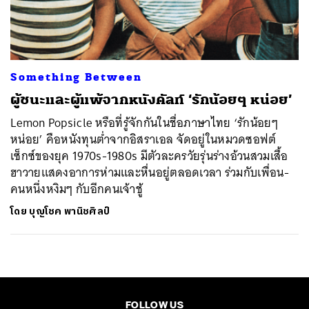
ค้นหา
SHARE
TWEET
LINE
EMAIL
Something Between
ผู้ชนะและผู้แพ้จากหนังคัลท์ ‘รักน้อยๆ หน่อย’
Lemon Popsicle หรือที่รู้จักกันในชื่อภาษาไทย ‘รักน้อยๆ
หน่อย’ คือหนังทุนต่ำจากอิสราเอล จัดอยู่ในหมวดซอฟต์
เซ็กซ์ของยุค 1970s-1980s มีตัวละครวัยรุ่นร่างอ้วนสวมเสื้อ
ฮาวายแสดงอาการห่ามและหื่นอยู่ตลอดเวลา ร่วมกับเพื่อน-
คนหนึ่งหงิมๆ กับอีกคนเจ้าชู้
โดย
บุญโชค พานิชศิลป์
FOLLOW US