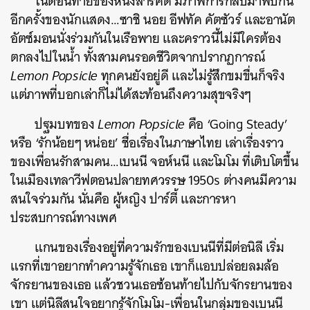
ในตอนท้ายของหนังสารคดี มีภาพการกลับมาพบกัน
อีกครั้งของนักแสดง…ซาชิ นอย อีฟทัค คัตซัวร์ และอานัต
อัตซ์มอนนั่งร่วมกันในเรือพาย และคราวนี้ไม่มีใครต้อง
ตกลงไปในน้ำ ทั้งสามคนรอดชีวิตจากปรากฏการณ์
Lemon Popsicle
ทุกคนยังอยู่ดี และไม่รู้สึกขมขื่นก็จริง
แต่ภาพที่บอกเล่าก็ไม่ได้สะท้อนถึงความสุขจริงๆ
ปฐมบทของ
Lemon Popsicle
คือ ‘Going Steady’
หรือ ‘รักน้อยๆ หน่อย’ ชื่อเรื่องในภาษาไทย เล่าเรื่องราว
ของเพื่อนรักสามคน…เบนนี จอห์นนี และโมโม ที่เติบโตขึ้น
ในเมืองเทลาวีฟตอนปลายทศวรรษ 1950s ต่างคนมีความ
สนใจร่วมกัน นั่นคือ ผู้หญิง ปาร์ตี้ และการหา
ประสบการณ์ทางเพศ
แกนของเรื่องอยู่ที่ความรักของเบนนีที่มีต่อนิลี เริ่ม
แรกที่เขาอยากทำความรู้จักเธอ เขาก็แอบปล่อยลมล้อ
จักรยานของเธอ แล้วชวนเธอซ้อนท้ายไปกับจักรยานของ
เขา แต่นิลีสนใจอยากรู้จักโมโม-เพื่อนในกลุ่มของเบนนี