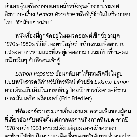
น่าเคยคุ้นหรืออาจจะเคยคลั่งหนังทุนต่ำจากประเทศ
อิสราเอลเรื่อง
Lemon Popsicle
หรือที่รู้จักกันในชื่อภาษา
ไทย ‘รักน้อยๆ หน่อย’
หนังเรื่องนี้ถูกจัดอยู่ในหมวดซอฟต์เซ็กซ์ของยุค
1970s-1980s ที่มีตัวละครวัยรุ่นร่างอ้วนสวมเสื้อฮาวาย
แสดงอาการห่ามและหื่นอยู่ตลอดเวลา ร่วมกับเพื่อน-คน
หนึ่งหงิมๆ กับอีกคนเจ้าชู้
Lemon Popsicle
ย้อนกลับมาให้หวนคิดถึงในรูป
แบบหนังสารคดีสำหรับโทรทัศน์ ด้วยชื่อ
Eskimo Limon
ตามต้นฉบับเดิมในภาษาฮิบรู โดยนักทำหนังสารคดีชาว
เยอรมัน เอริค ฟรีดเลอร์ (Eric Friedler)
ฟรีดเลอร์รวบรวมเอาเรื่องเล่าและความเห็นของผู้คน
ที่เกี่ยวข้องกับหนังตั้งแต่ภาคแรกจนถึงภาคที่แปด จากปี
1978 จนถึง 1988 ครบรสตั้งแต่มุมมองจนถึงดรามา
สะท้อนให้เห็นถึงความเหลือเชื่อของหนังต้นทุนต่ำจากประ