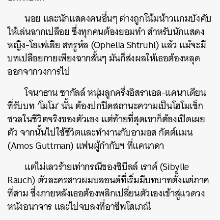
นอย และนักแสดงคนอื่นๆ ต่างถูกโน้มน้าวแกมบังคับ
ให้เล่นฉากเปลือย ซึ่งทุกคนต้องยอมทำ สำหรับนักแสดง
หญิง-โอเฟเลีย สทรูห์ล (Ophelia Shtruhl) แล้ว แม้จะมี
บทเปลือยกายเพียงฉากสั้นๆ มันก็ส่งผลให้เธอต้องหลุด
ออกจากวงการไป
โจนาธาน ซากัลล์ หนุ่มลูกครึ่งอิสราเอล-แคนาเดียน
ที่รับบท ‘โมโม’ นั้น ต้องปกปิดสถานะความเป็นโฮโมเซ็ก
ชวลในชีวิตจริงของตัวเอง แต่ท้ายที่สุดเขาก็ต้องเปิดเผย
ตัว จากนั้นไปใช้ชีวิตและทำงานกับอามอส กัตต์แมน
(Amos Guttman) แฟนผู้กำกับฯ ที่แคนาดา
แต่ไม่เลวร้ายเท่ากรณีของซิบีลล์ เราค์ (Sibylle
Rauch) ตัวละครสาวผมบลอนด์ที่เริ่มมีบทบาทตั้งแต่ภาค
ที่สาม ซึ่งภายหลังเธอต้องพลิกเปลี่ยนตัวเองเข้าสู่แวดวง
หนังอนาจาร และไปจบลงที่อาชีพโสเภณี