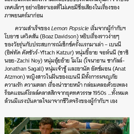
เทศเล็กๆ อย่างอิสราเอลที่ไม่เคยมีชื่อเสียงในเรื่องของ
ภาพยนตร์มาก่อน
ความสำเร็จของ
Lemon Popsicle
เริ่มจากผู้กำกับฯ
โบอาซ เดวิดสัน (Boaz Davidson) หยิบเรื่องราวง่ายๆ
ของวัยรุ่นกับประสบการณ์เซ็กซ์ครั้งแรกมาเล่า – เบนนี
(อิฟทัค คัตซัวร์-Yftach Katzur) หนุ่มขี้อาย จอห์นนี (ซาชิ
นอย-Zachi Noy) หนุ่มอุ้ยอ้าย โมโม (โจนาธาน ซากัลล์-
Jonathan Sagall) หนุ่มเจ้าชู้ และอานัต อัตซ์มอน (Anat
Atzmon) หญิงสาวในฝันของเบนนี มีทั้งการผจญภัย
ความรัก ความตลก เรื่องน่าขายหน้า กล่อมคลอด้วยเพลง
ร็อคแอนด์โรลล์คลาสสิกจากยุคทศวรรษ 1950s …ทั้งหมด
ล้วนมีแรงบันดาลใจมาจากชีวิตจริงของผู้กำกับฯ เอง