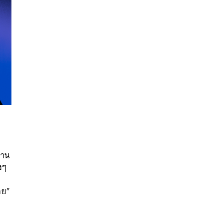
นหา
่าน
SHARE
TWEET
LINE
EMAIL
งๆ
ลย”