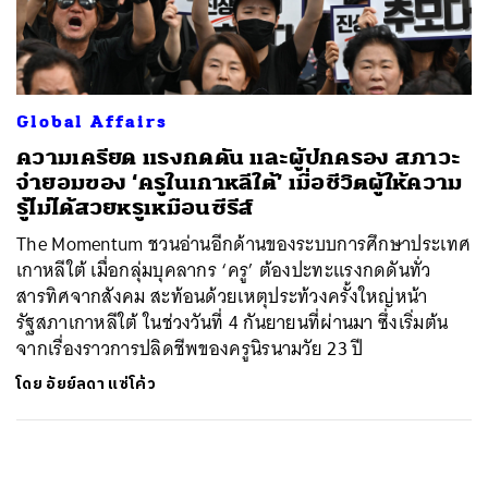
ค้นหา
SHARE
TWEET
LINE
EMAIL
Global Affairs
ความเครียด แรงกดดัน และผู้ปกครอง สภาวะ
จำยอมของ ‘ครูในเกาหลีใต้’ เมื่อชีวิตผู้ให้ความ
รู้ไม่ได้สวยหรูเหมือนซีรีส์
The Momentum ชวนอ่านอีกด้านของระบบการศึกษาประเทศ
เกาหลีใต้ เมื่อกลุ่มบุคลากร ‘ครู’ ต้องปะทะแรงกดดันทั่ว
สารทิศจากสังคม สะท้อนด้วยเหตุประท้วงครั้งใหญ่หน้า
รัฐสภาเกาหลีใต้ ในช่วงวันที่ 4 กันยายนที่ผ่านมา ซึ่งเริ่มต้น
จากเรื่องราวการปลิดชีพของครูนิรนามวัย 23 ปี
โดย
อัยย์ลดา แซ่โค้ว