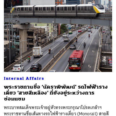
Internal Affairs
พระราชทานชื่อ ‘นัคราพิพัฒน์’ รถไฟฟ้าราง
เดี่ยว ‘สายสีเหลือง’ ที่ยังอยู่ระหว่างการ
ซ่อมแซม
พระบาทสมเด็จพระเจ้าอยู่หัวทรงพระกรุณาโปรดเกล้าฯ
พระราชทานชื่อเส้นทางรถไฟฟ้ารางเดี่ยว (Monorail) สายสี