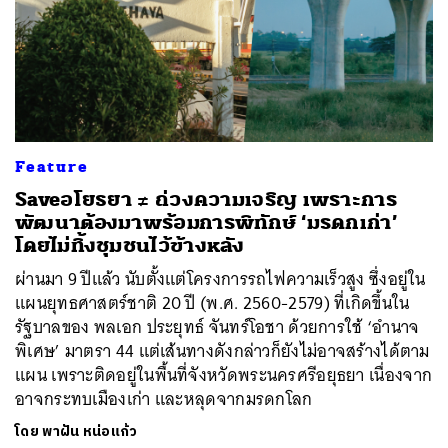
Feature
Saveอโยธยา ≠ ถ่วงความเจริญ เพราะการ
พัฒนาต้องมาพร้อมการพิทักษ์ ‘มรดกเก่า’
โดยไม่ทิ้งชุมชนไว้ข้างหลัง
ผ่านมา 9 ปีแล้ว นับตั้งแต่โครงการรถไฟความเร็วสูง ซึ่งอยู่ใน
แผนยุทธศาสตร์ชาติ 20 ปี (พ.ศ. 2560-2579) ที่เกิดขึ้นใน
รัฐบาลของ พลเอก ประยุทธ์ จันทร์โอชา ด้วยการใช้ ‘อำนาจ
พิเศษ’ มาตรา 44 แต่เส้นทางดังกล่าวก็ยังไม่อาจสร้างได้ตาม
แผน เพราะติดอยู่ในพื้นที่จังหวัดพระนครศรีอยุธยา เนื่องจาก
อาจกระทบเมืองเก่า และหลุดจากมรดกโลก
โดย
พาฝัน หน่อแก้ว