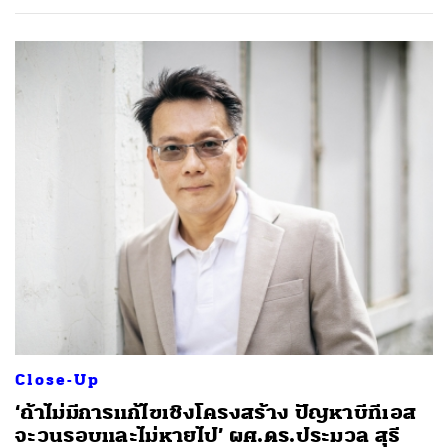
Close-Up
‘ถ้าไม่มีการแก้ไขเชิงโครงสร้าง ปัญหาบีทีเอส
จะวนรอบและไม่หายไป’ ผศ.ดร.ประมวล สุธี