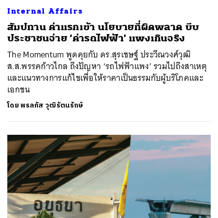
Internal Affairs
สัมปทาน ค่าแรกเข้า นโยบายที่ผิดพลาด บีบ
ประชาชนจ่าย ‘ค่ารถไฟฟ้า’ แพงเกินจริง
The Momentum พูดคุยกับ ดร.สุรเชษฐ์ ประวีณวงศ์วุฒิ
ส.ส.พรรคก้าวไกล ถึงปัญหา ‘รถไฟฟ้าแพง’ รวมไปถึงสาเหตุ
และแนวทางการแก้ไขเพื่อให้ราคาเป็นธรรมกับผู้บริโภคและ
เอกชน
โดย
พรลภัส วุฒิรัตนรักษ์