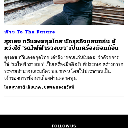
ค้นหา
SHARE
TWEET
LINE
EMAIL
ฟ่าว To The Future
สุรเดช ทวีแสงสกุลไทย นักธุรกิจขอนแก่น ผู้
หวังใช้ ‘รถไฟฟ้ารางเบา’ เป็นเครื่องมือแก้จน
สุรเดช ทวีแสงสกุลไทย เล่าถึง ‘ขอนแก่นโมเดล’ ว่าด้วยการ
ใช้ ‘รถไฟฟ้ารางเบา’ เป็นเครื่องมือดิสรัปต์ประเทศ สร้างการก
ระจายอำนาจและแก้ความยากจน โดยให้ประชาชนเป็น
เจ้าของการพัฒนาเมืองผ่านตลาดทุน
โดย
สุภชาติ เล็บนาค
,
ชยพล ทองสวัสดิ์
FOLLOW US