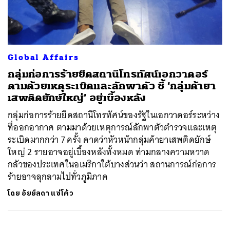
ค้นหา
Global Affairs
SHARE
TWEET
LINE
EMAIL
กลุ่มก่อการร้ายยึดสถานีโทรทัศน์เอกวาดอร์
ตามด้วยเหตุระเบิดและลักพาตัว ชี้ ‘กลุ่มค้ายา
เสพติดยักษ์ใหญ่’ อยู่เบื้องหลัง
กลุ่มก่อการร้ายยึดสถานีโทรทัศน์ของรัฐในเอกวาดอร์ระหว่าง
ที่ออกอากาศ ตามมาด้วยเหตุการณ์ลักพาตัวตำรวจและเหตุ
ระเบิดมากกว่า 7 ครั้ง คาดว่าหัวหน้ากลุ่มค้ายาเสพติดยักษ์
ใหญ่ 2 รายอาจอยู่เบื้องหลังทั้งหมด ท่ามกลางความหวาด
กลัวของประเทศในอเมริกาใต้บางส่วนว่า สถานการณ์ก่อการ
ร้ายอาจลุกลามไปทั่วภูมิภาค
โดย
อัยย์ลดา แซ่โค้ว