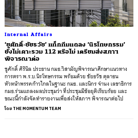
ค้นหา
SHARE
TWEET
LINE
EMAIL
Internal Affairs
‘ชูศักดิ์-ชัยธวัช’ แท็กทีมแถลง ‘นิรโทษกรรม’
ยังไม่เคาะรวม 112 หรือไม่ เตรียมส่งสภาฯ
พิจารณาต่อ
ชูศักดิ์ ศิรินิล ประธาน กมธ.วิสามัญพิจารณาศึกษาแนวทาง
การตรา พ.ร.บ.นิรโทษกรรม พร้อมด้วย ชัยธวัช ตุลาธน
หัวหน้าพรรคก้าวไกลในฐานะ กมธ. และนิกร จำนง เลขาธิการ
กมธ.ร่วมแถลงผลประชุมว่า ที่ประชุมมีข้อยุติเรียบร้อย และ
ขณะนี้กำลังจัดทำรายงานเพื่อส่งให้สภาฯ พิจารณาต่อไป
โดย
THE MOMENTUM TEAM