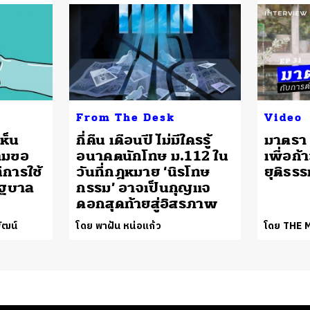
From The Desk
Video
ห็น
กี่คืน เดือนปี ไม่มีใครรู้
มาตรา 
ามขอ
อนาคตนักโทษ ม.112 ใน
เพื่อก
ีการใช้
วันที่กฎหมาย ‘นิรโทษ
ยุติธรร
ัฐบาล
กรรม’ อาจเป็นกุญแจ
ดอกสุดท้ายสู่อิสรภาพ
ัฒน์
โดย พาฝัน หน่อแก้ว
โดย THE