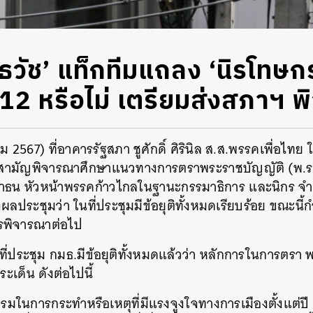
ัยธวัช’ แท็กทีมแถลง ‘นิรโทษก
12 หรือไม่ เตรียมส่งสภาฯ 
คม 2567) ที่อาคารรัฐสภา ชูศักดิ์ ศิรินิล ส.ส.พรรคเพื่อ
วิสามัญพิจารณาศึกษาแนวทางการตราพระราชบัญญัติ (พ.ร
ุลาธน หัวหน้าพรรคก้าวไกลในฐานะกรรมาธิการ และนิกร จำ
ลประชุมว่า ในที่ประชุมมีข้อยุติทั้งหมดเรียบร้อย ขณะนี้ก
ฎรพิจารณาต่อไป
 ในที่ประชุม กมธ.มีข้อยุติทั้งหมดแล้วว่า หลักการในการตร
ระเด็น ดังต่อไปนี้
มในการกระทำหรือเหตุที่มีแรงจูงใจทางการเมืองตั้งแต่ป