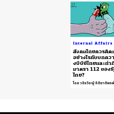
Internal Affairs
สังคมไทยควรคิดเ
อย่างไรกับบทคว
งบีบีซีไทยและท่าท
มาตรา 112 ของร
ไทย?
โดย วชิรวิชญ์ กิติชาติพรพ