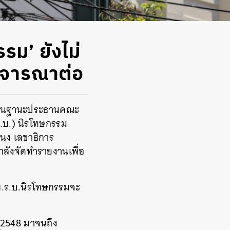
รรม’ ยังไม่
พิจารณาต่อ
ไทย ในฐานะประธานคณะ
.บ.) นิรโทษกรรม
นง เลขาธิการ
ำลังจัดทำรายงานเพื่อ
า พ.ร.บ.นิรโทษกรรมจะ
ี 2548 มาจนถึง