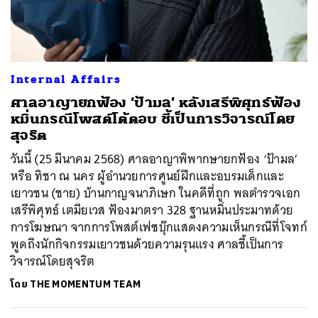
Internal Affairs
ศาลอาญายกฟ้อง ‘ป้ามล’ หลังเสรีพิศุทธ์ฟ้อง
หมิ่นกรณีโพสต์โต้ตอบ ชี้เป็นการวิจารณ์โดย
สุจริต
วันนี้ (25 มีนาคม 2568) ศาลอาญาพิพากษายกฟ้อง ‘ป้ามล’
หรือ ทิชา ณ นคร ผู้อำนวยการศูนย์ฝึกและอบรมเด็กและ
เยาวชน (ชาย) บ้านกาญจนาภิเษก ในคดีที่ถูก พลตำรวจเอก
เสรีพิศุทธ์ เตมียเวส ฟ้องมาตรา 328 ฐานหมิ่นประมาทด้วย
การโฆษณา จากการโพสต์เฟซบุ๊กแสดงความเห็นกรณีที่โจทก์
พูดถึงนักกิจกรรมเยาวชนด้วยความรุนแรง ศาลชี้เป็นการ
วิจารณ์โดยสุจริต
ค้นหา
SHARE
TWEET
LINE
EMAIL
โดย
THE MOMENTUM TEAM