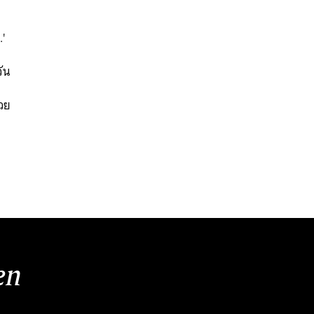
'
วัน
วย
นหา
SHARE
TWEET
LINE
EMAIL
en