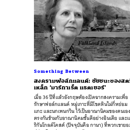
Something Between
สงครามฟอล์กแลนด์: ชัยชนะของสตร
เหล็ก ‘มาร์กาเร็ต แธตเชอร์’
ค้
เมื่อ 36 ปีที่แล้วอังกฤษต้องเปิดฉากสงครามเพื่อ
รักษาฟอล์กแลนด์ หมู่เกาะที่มีโขดหินไม่กี่หย่อม
แกะ และนกเพนกวิน ไว้เป็นอาณานิคมของตนเอ
ตรงกันข้ามกับอาณานิคมชั้นดีอย่างอินเดีย และ
ริกันโกลด์โคสต์ (ปัจจุบันคือ กานา) ที่พวกเขายอ