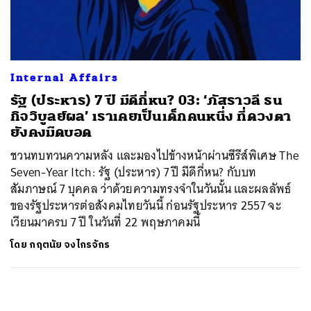
ค้นหา
SHARE
TWEET
LINE
EMAIL
Internal Affairs
รัฐ (ประหาร) 7 ปี มีดีกี่หน? 03: ‘ภัสราวลี ธน
กิจวิบูลย์ผล’ เราเคยเป็นเด็กคนหนึ่ง ที่ดวงตา
ยังคงมืดบอด
ชวนทบทวนความหลัง และมองไปข้างหน้าผ่านซีรีส์พิเศษ The
Seven-Year Itch: รัฐ (ประหาร) 7 ปี มีดีกี่หน? กับบท
สัมภาษณ์ 7 บุคคล ว่าด้วยความทรงจำในวันนั้น และผลลัพธ์
ของรัฐประหารต่อสังคมไทยวันนี้ ก่อนรัฐประหาร 2557 จะ
เวียนมาครบ 7 ปี ในวันที่ 22 พฤษภาคมนี้
โดย
กฤตนัย จงไกรจักร