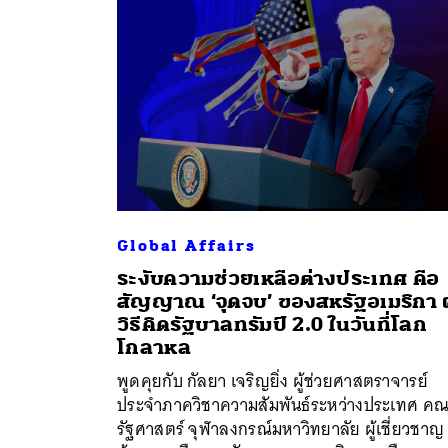
Global Affairs
ระงับความช่วยเหลือต่างประเทศ คือ
สัญญาณ ‘จุดจบ’ ของสหรัฐอเมริกา ผ
วิธีคิดรัฐบาลทรัมป์ 2.0 ในวันที่โลก
โกลาหล
พูดคุยกับ กัลยา เจริญยิ่ง ผู้ช่วยศาสตราจารย์
ประจำภาควิชาความสัมพันธ์ระหว่างประเทศ ค
รัฐศาสตร์ จุฬาลงกรณ์มหาวิทยาลัย ผู้เชี่ยวชาญ