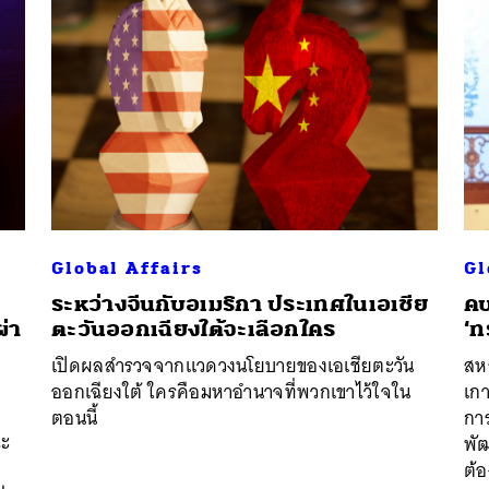
Global Affairs
Gl
ระหว่างจีนกับอเมริกา ประเทศในเอเชีย
คบ
่า
ตะวันออกเฉียงใต้จะเลือกใคร
‘ท
เปิดผลสำรวจจากแวดวงนโยบายของเอเชียตะวัน
สหร
ออกเฉียงใต้ ใครคือมหาอำนาจที่พวกเขาไว้ใจใน
เก
ตอนนี้
การ
ณะ
พั
ต้