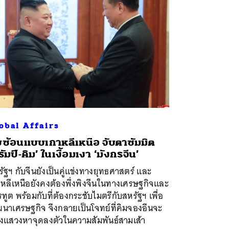
obal Affairs
ซ้อนแบบเกาหลีเหนือ จับตาซัมมิต
รัมป์-คิม’ ในเงื้อมเงา ‘มังกรจีน’
ัฐฯ กับจีนยังเป็นคู่แข่งทางยุทธศาสตร์ และ
าหลีเหนือยังคงต้องพึ่งพิงจีนในทางเศรษฐกิจและ
ทูต พร้อมกับที่ต้องกระชับไมตรีกับสหรัฐฯ เพื่อ
ฒนาเศรษฐกิจ จึงกลายเป็นโจทย์ที่คิมจองอึนจะ
องแสวงหาจุดลงตัวในความสัมพันธ์สามเส้า