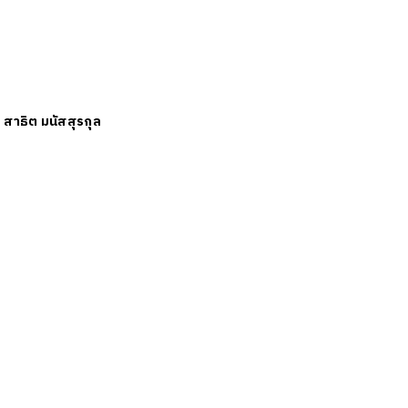
ย
สาธิต มนัสสุรกุล