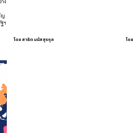
่าง
คัญ
ัฐฯ
โดย
สาธิต มนัสสุรกุล
โด
นหา
SHARE
TWEET
LINE
EMAIL