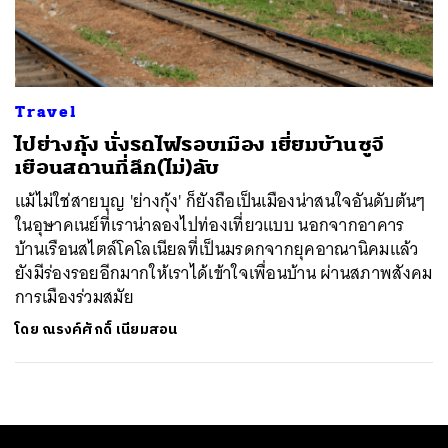
ค้นหา
SHARE
TWEET
LINE
EMAIL
Travel
ไปย่างกุ้ง นั่งรถไฟรอบเมือง เยี่ยมบ้านซูจี
เยือนสถานที่ลึก(ไม่)ลับ
แม้ไม่ใช่สายบุญ 'ย่างกุ้ง' ก็ยังถือเป็นเมืองน่าสนใจอันดับต้นๆ
ในอุษาคเนย์ที่เราน่าลองไปท่องเที่ยวแบบ นอกจากอาคาร
บ้านเรือนสไตล์โคโลเนียลที่เป็นมรดกจากยุคอาณานิคมแล้ว
ยังมีร่องรอยอีกมากให้เราได้เข้าใจเพื่อนบ้าน ผ่านสภาพสังคม
การเมืองร่วมสมัย
โดย
ณรงค์ศักดิ์ เนียมสอน