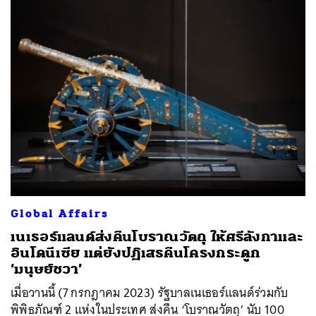
Global Affairs
เนเธอร์แลนด์ส่งคืนโบราณวัตถุ ให้ศรีลังกาและ
อินโดนีเซีย แต่ยังปฏิเสธคืนโครงกระดูก
‘มนุษย์ชวา’
เมื่อวานนี้ (7 กรกฎาคม 2023) รัฐบาลเนเธอร์แลนด์ร่วมกับ
พิพิธภัณฑ์ 2 แห่งในประเทศ ส่งคืน ‘โบราณวัตถุ’ นับ 100