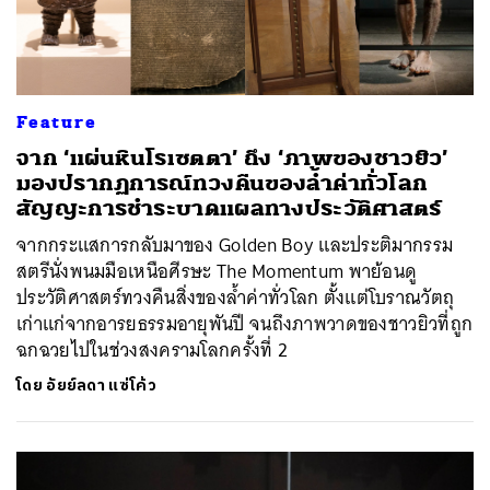
Feature
จาก ‘แผ่นหินโรเซตตา’ ถึง ‘ภาพของชาวยิว’
มองปรากฏการณ์ทวงคืนของล้ำค่าทั่วโลก
สัญญะการชำระบาดแผลทางประวัติศาสตร์
จากกระแสการกลับมาของ Golden Boy และประติมากรรม
สตรีนั่งพนมมือเหนือศีรษะ The Momentum พาย้อนดู
ประวัติศาสตร์ทวงคืนสิ่งของล้ำค่าทั่วโลก ตั้งแต่โบราณวัตถุ
เก่าแก่จากอารยธรรมอายุพันปี จนถึงภาพวาดของชาวยิวที่ถูก
ฉกฉวยไปในช่วงสงครามโลกครั้งที่ 2
โดย
อัยย์ลดา แซ่โค้ว
ค้นหา
SHARE
TWEET
LINE
EMAIL