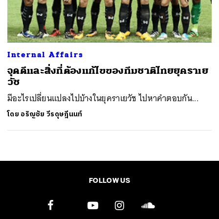
ค้นหา
SHARE
TWEET
LINE
EMAIL
Internal Affairs
จุดดีและสิ่งที่ต้องแก้ไขของทีมชาติไทยยุคราเย
วัช
มีอะไรเปลี่ยนแปลงไปบ้างในยุคราเยวัช ไปหาคำตอบกัน...
โดย
อริญชัย วีรดุษฎีนนท์
FOLLOW US