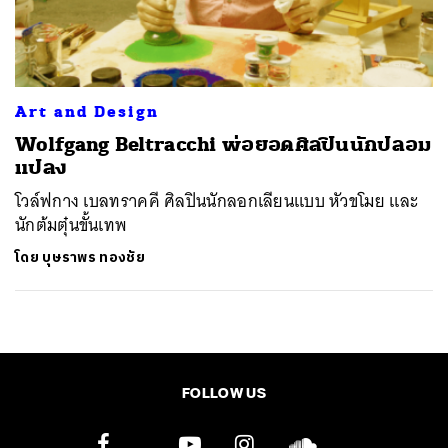
ค้นหา
SHARE
TWEET
LINE
EMAIL
Art and Design
Wolfgang Beltracchi พ่อยอดศิลปินนักปลอม
แปลง
โวล์ฟกาง เบลทราคคี ศิลปินนักลอกเลียนแบบ หัวขโมย และ
นักต้มตุ๋นขั้นเทพ
โดย
บุษราพร ทองชัย
FOLLOW US