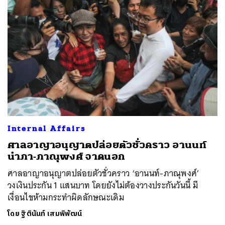
Internal Affairs
ศาลอาญาอนุญาตปล่อยตัวชั่วคราว อานนท์
นำภา-ภาณุพงศ์ จาดนอก
ศาลอาญาอนุญาตปล่อยตัวชั่วคราว ‘อานนท์-ภาณุพงศ์’
วงเงินประกัน 1 แสนบาท โดยยังไม่ต้องวางประกันวันนี้ มี
เงื่อนไขห้ามกระทำผิดลักษณะเดิม
โดย
ฐิตินันท์ เสมพิพัฒน์