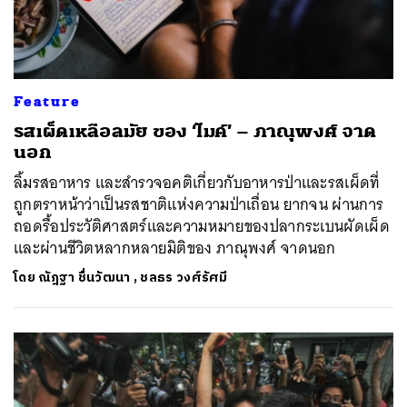
Feature
รสเผ็ดเหลือลมัย ของ ‘ไมค์’ – ภาณุพงศ์ จาด
นอก
ลิ้มรสอาหาร และสำรวจอคติเกี่ยวกับอาหารป่าและรสเผ็ดที่
ถูกตราหน้าว่าเป็นรสชาติแห่งความป่าเถื่อน ยากจน ผ่านการ
ถอดรื้อประวัติศาสตร์และความหมายของปลากระเบนผัดเผ็ด
และผ่านชีวิตหลากหลายมิติของ ภาณุพงศ์ จาดนอก
โดย
ณัฎฐา ชื่นวัฒนา
,
ชลธร วงศ์รัศมี
ค้นหา
SHARE
TWEET
LINE
EMAIL