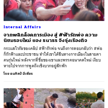
Internal Affairs
จากพลิกล็อคการเมือง สู่ #ฟ้ารักพ่อ ความ
นิยมรอบใหม่ ของ ธนาธร จึงรุ่งเรืองกิจ
กระแสไวรัลของคลิป #ฟ้ารักพ่อ จนถึงการตอบกลับว่า #พ่อ
ก็รักฟ้าและประชาชน ทำให้เขาได้ซีนทางการเมืองในสายตา
คนรุ่นใหม่ หลังจากที่ชื่อของเขาและพรรคอนาคตใหม่ เงียบ
หายไปจากการพูดถึงเชิงบวกอยู่สักพัก
โดย
ธนศิลป์ มีเพียร
ค้นหา
SHARE
TWEET
LINE
EMAIL