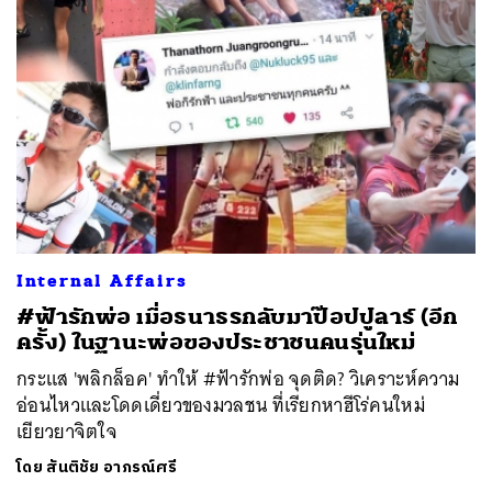
Internal Affairs
#ฟ้ารักพ่อ เมื่อธนาธรกลับมาป๊อปปูลาร์ (อีก
ครั้ง) ในฐานะพ่อของประชาชนคนรุ่นใหม่
กระแส 'พลิกล็อค' ทำให้ #ฟ้ารักพ่อ จุดติด? วิเคราะห์ความ
อ่อนไหวและโดดเดี่ยวของมวลชน ที่เรียกหาฮีโร่คนใหม่
เยียวยาจิตใจ
โดย
สันติชัย อาภรณ์ศรี