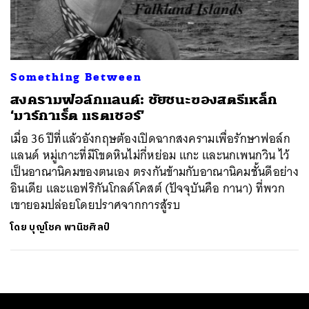
ค้นหา
SHARE
TWEET
LINE
EMAIL
Something Between
สงครามฟอล์กแลนด์: ชัยชนะของสตรีเหล็ก
‘มาร์กาเร็ต แธตเชอร์’
เมื่อ 36 ปีที่แล้วอังกฤษต้องเปิดฉากสงครามเพื่อรักษาฟอล์ก
แลนด์ หมู่เกาะที่มีโขดหินไม่กี่หย่อม แกะ และนกเพนกวิน ไว้
เป็นอาณานิคมของตนเอง ตรงกันข้ามกับอาณานิคมชั้นดีอย่าง
อินเดีย และแอฟริกันโกลด์โคสต์ (ปัจจุบันคือ กานา) ที่พวก
เขายอมปล่อยโดยปราศจากการสู้รบ
โดย
บุญโชค พานิชศิลป์