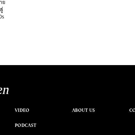
ขาย
ู่
0s
en
VIDEO
ABOUT US
C
PODCAST