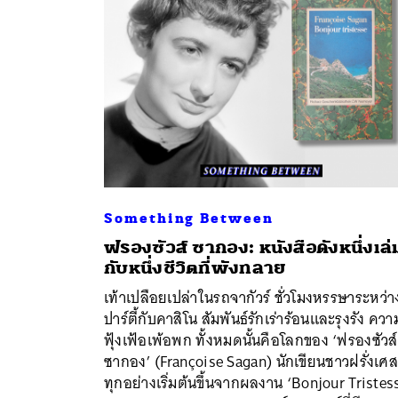
Something Between
ฟรองซัวส์ ซากอง: หนังสือดังหนึ่งเล่
กับหนึ่งชีวิตที่พังทลาย
เท้าเปลือยเปล่าในรถจากัวร์ ชั่วโมงหรรษาระหว่า
ปาร์ตี้กับคาสิโน สัมพันธ์รักเร่าร้อนและรุงรัง ควา
ค้
ฟุ้งเฟ้อเพ้อพก ทั้งหมดนั้นคือโลกของ ‘ฟรองซัวส์
ซากอง’ (Françoise Sagan) นักเขียนชาวฝรั่งเศส 
ทุกอย่างเริ่มต้นขึ้นจากผลงาน ‘Bonjour Tristes