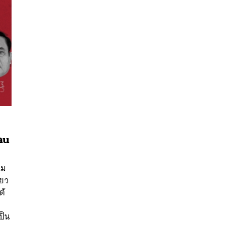
ดน
นหา
SHARE
TWEET
LINE
EMAIL
าม
ียว
ต้
ป็น