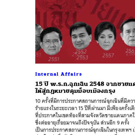
Internal Affairs
15 ปี พ.ร.ก.ฉุกเฉิน 2548 จากชายแ
ใต้สู่กฎหมายคุมม็อบเมืองกรุง
ค้
10 ครั้งที่มีการประกาศสถานการณ์ฉุกเฉินที่มีคว
ร้ายแรงในระยะเวลา 15 ปีที่ผ่านมา มีเพียงครั้งเด
ที่ประกาศในเขตท้องที่สามจังหวัดชายแดนภาคใ
ซึ่งต่ออายุเรื่อยมาจนถึงปัจจุบัน ส่วนอีก 9 ครั้ง
เป็นการประกาศสถานการณ์ฉุกเฉินในกรุงเทพฯ เ