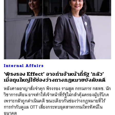
Internal Affairs
‘พิรงรอง Effect’ อาจทำเจ้าหน้าที่รัฐ ‘กลัว’
เมื่อทุนใหญ่ใช้ช่องว่างทางกฎหมายบังคับคดี
หลังศาลอาญาสั่งจำคุก พิรงรอง รามสูต กรรมการ กสทช. นัก
วิชาการเตือน อาจทำให้เจ้าหน้าที่รัฐไม่กล้าคุ้มครองผู้บริโภค
เพราะกลัวถูกดำเนินคดี ขณะเดียวกันช่องว่างกฎหมายที่ไร้
การกำกับดูแล OTT เสี่ยงกระทบอุตสาหกรรมโทรทัศน์ใน
อนาคต