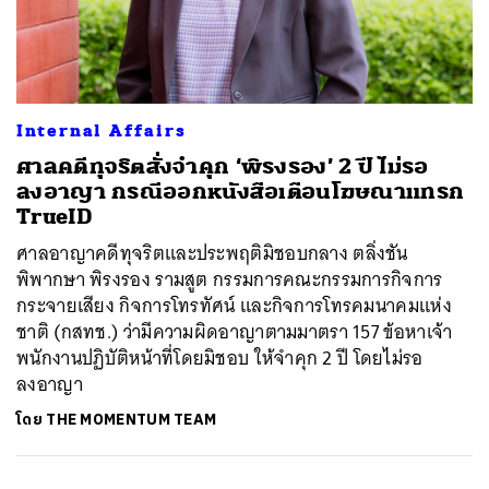
Internal Affairs
ศาลคดีทุจริตสั่งจำคุก ‘พิรงรอง’ 2 ปี ไม่รอ
ลงอาญา กรณีออกหนังสือเตือนโฆษณาแทรก
TrueID
ศาลอาญาคดีทุจริตและประพฤติมิชอบกลาง ตลิ่งชัน
พิพากษา พิรงรอง รามสูต กรรมการคณะกรรมการกิจการ
กระจายเสียง กิจการโทรทัศน์ และกิจการโทรคมนาคมแห่ง
ชาติ (กสทช.) ว่ามีความผิดอาญาตามมาตรา 157 ข้อหาเจ้า
พนักงานปฏิบัติหน้าที่โดยมิชอบ ให้จำคุก 2 ปี โดยไม่รอ
ลงอาญา
โดย
THE MOMENTUM TEAM