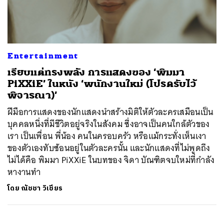
ค้นหา
Entertainment
SHARE
TWEET
LINE
EMAIL
เรียบแต่ทรงพลัง การแสดงของ ‘พิมมา
PiXXiE’ ในหนัง ‘พนักงานใหม่ (โปรดรับไว้
พิจารณา)’
ฝีมือการแสดงของนักแสดงนำสร้างมิติให้ตัวละครเสมือนเป็น
บุคคลหนึ่งที่มีชีวิตอยู่จริงในสังคม ซึ่งอาจเป็นคนใกล้ตัวของ
เรา เป็นเพื่อน พี่น้อง คนในครอบครัว หรือแม้กระทั่งเห็นเงา
ของตัวเองทับซ้อนอยู่ในตัวละครนั้น และนักแสดงที่ไม่พูดถึง
ไม่ได้คือ พิมมา PiXXiE ในบทของ จิดา บัณฑิตจบใหม่ที่กำลัง
หางานทำ
โดย
ณัชชา วิเชียร