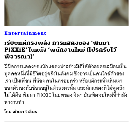
ค้นหา
Entertainment
SHARE
TWEET
LINE
EMAIL
เรียบแต่ทรงพลัง การแสดงของ ‘พิมมา
PiXXiE’ ในหนัง ‘พนักงานใหม่ (โปรดรับไว้
พิจารณา)’
ฝีมือการแสดงของนักแสดงนำสร้างมิติให้ตัวละครเสมือนเป็น
บุคคลหนึ่งที่มีชีวิตอยู่จริงในสังคม ซึ่งอาจเป็นคนใกล้ตัวของ
เรา เป็นเพื่อน พี่น้อง คนในครอบครัว หรือแม้กระทั่งเห็นเงา
ของตัวเองทับซ้อนอยู่ในตัวละครนั้น และนักแสดงที่ไม่พูดถึง
ไม่ได้คือ พิมมา PiXXiE ในบทของ จิดา บัณฑิตจบใหม่ที่กำลัง
หางานทำ
โดย
ณัชชา วิเชียร