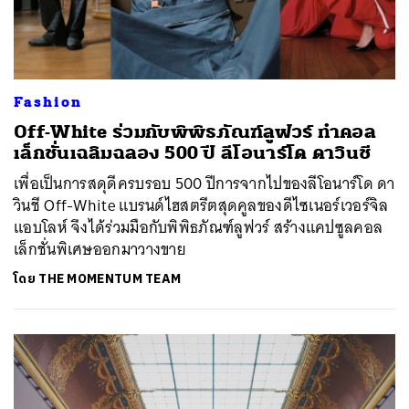
Fashion
Off-White ร่วมกับพิพิธภัณฑ์ลูฟวร์ ทำคอล
เล็กชั่นเฉลิมฉลอง 500 ปี ลีโอนาร์โด ดาวินชี
เพื่อเป็นการสดุดีครบรอบ 500 ปีการจากไปของลีโอนาร์โด ดา
วินชี Off-White แบรนด์ไฮสตรีตสุดคูลของดีไซเนอร์เวอร์จิล
แอบโลห์ จึงได้ร่วมมือกับพิพิธภัณฑ์ลูฟวร์ สร้างแคปซูลคอล
เล็กชั่นพิเศษออกมาวางขาย
โดย
THE MOMENTUM TEAM
ค้นหา
SHARE
TWEET
LINE
EMAIL