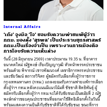
Internal Affairs
‘เท้ง’ จูงมือ ‘โจ’ ยอมรับความพ่ายแพ้ผู้ว่าฯ
กทม. มองตั้ง ‘สุรพล’ เป็นประธานยุทธศาสตร์
กทม.เป็นเรื่องจำเป็น เพราะงานการเมืองคือ
การโอบรับความเห็นต่าง
วันนี้ (28 มิถุนายน 2569) เวลาประมาณ 19.35 น. ที่อาคาร
อนาคตใหม่ ณัฐพงษ์ เรืองปัญญาวุฒิ หัวหน้าพรรคประชาชน
ค้นหา
พร้อมด้วย พิจารณ์ เชาวพัฒนวงศ์ เลขาธิการพรรคประชาชน
และชัยวัฒน์ สถาวรวิจิตร ผู้สมัครรับเลือกตั้งผู้ว่าราชการ
SHARE
TWEET
LINE
EMAIL
กรุงเทพมหานคร (กทม.) แถลงยอมรับความพ่ายแพ้การเลือก
ตั้งผู้ว่าฯ กทม.หลังคะแนนมีแนวโน้มที่ ชัชชาติ สิทธิพันธุ์ ผู้
สมัครรับเลือกตั้งผู้ว่าฯ กทม.จะได้รับชัยชนะเป็นสมัยที่ 2 ณัฐ
พงษ์กล่าวขอบคุณประชาชนที่ออกมาใช้สิทธิเลือกตั้งในวันนี้
พร้อมแสดงความยินดีกับชัชชาติที่ได้รับชัยชนะ ขณะที่การ