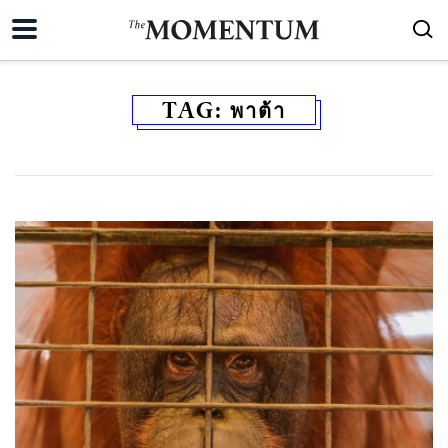
TAG:
พาต้า