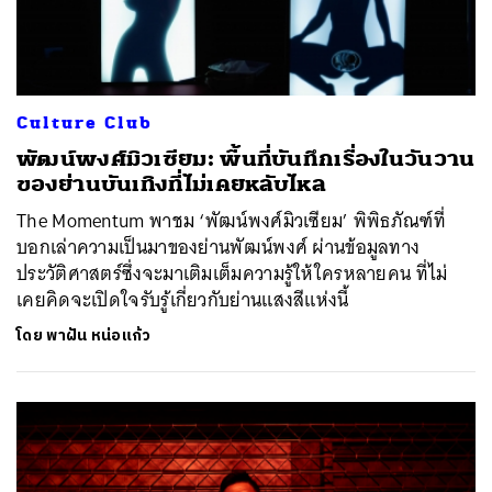
Culture Club
พัฒน์พงศ์มิวเซียม: พื้นที่บันทึกเรื่องในวันวาน
ของย่านบันเทิงที่ไม่เคยหลับไหล
The Momentum พาชม ‘พัฒน์พงศ์มิวเซียม’ พิพิธภัณฑ์ที่
บอกเล่าความเป็นมาของย่านพัฒน์พงศ์ ผ่านข้อมูลทาง
ประวัติศาสตร์ซึ่งจะมาเติมเต็มความรู้ให้ใครหลายคน ที่ไม่
เคยคิดจะเปิดใจรับรู้เกี่ยวกับย่านแสงสีแห่งนี้
โดย
พาฝัน หน่อแก้ว