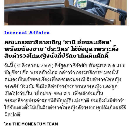
ค้นหา
Internal Affairs
SHARE
TWEET
LINE
EMAIL
คณะกรรมาธิการเชิญ ‘ธานี อ่อนละเอียด’
พร้อมน้องชาย ‘ประวิตร’ ให้ข้อมูล เพราะตั้ง
สิบตำรวจโทหญิงนั่งที่ปรึกษากิตติมศักดิ์
วันนี้ (31 สิงหาคม 2565) ที่รัฐสภา ธีรัจชัย พันธุมาศ ส.ส.แบบ
บัญชีรายชื่อ พรรคก้าวไกล กล่าวว่า กรรมาธิการฯ มอบให้
ตนเองเป็นเจ้าของเรื่องเพื่อสอบสวนกรณี สิบตำรวจโทหญิง
กรศศิร์ บัวแย้ม ซึ่งมีคดีทำร้ายร่างกายทหารหญิง และถูก
เปิดโปงว่าเป็น ‘เด็กฝาก’ ของ ส.ว. เพื่อเข้าร่วมเป็น
กรรมาธิการประจำสภานิติบัญญัติแห่งชาติ รวมถึงยังมีข่าวว่า
ได้รับแต่งตั้งให้เป็นสิบตำรวจโทหญิงด้วยระบบอุปถัมภ์และวิธี
ผิดปกติ
โดย
THE MOMENTUM TEAM