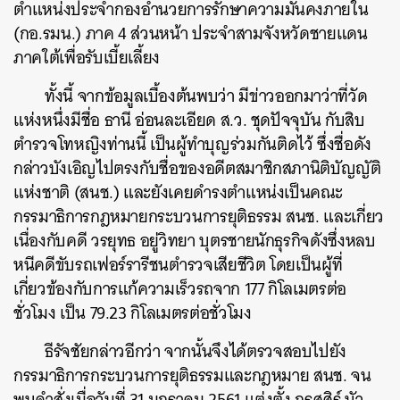
ตำแหน่งประจำกองอำนวยการรักษาความมั่นคงภายใน
(กอ.รมน.) ภาค 4 ส่วนหน้า ประจำสามจังหวัดชายแดน
ภาคใต้เพื่อรับเบี้ยเลี้ยง
ทั้งนี้ จากข้อมูลเบื้องต้นพบว่า มีข่าวออกมาว่าที่วัด
แห่งหนึ่งมีชื่อ ธานี อ่อนละเอียด ส.ว. ชุดปัจจุบัน กับสิบ
ตำรวจโทหญิงท่านนี้ เป็นผู้ทำบุญร่วมกันติดไว้ ซึ่งชื่อดัง
กล่าวบังเอิญไปตรงกับชื่อของอดีตสมาชิกสภานิติบัญญัติ
แห่งชาติ (สนช.) และยังเคยดำรงตำแหน่งเป็นคณะ
กรรมาธิการกฎหมายกระบวนการยุติธรรม สนช. และเกี่ยว
เนื่องกับคดี วรยุทธ อยู่วิทยา บุตรชายนักธุรกิจดังซึ่งหลบ
หนีคดีขับรถเฟอร์รารีชนตำรวจเสียชีวิต โดยเป็นผู้ที่
เกี่ยวข้องกับการแก้ความเร็วรถจาก 177 กิโลเมตรต่อ
ชั่วโมง เป็น 79.23 กิโลเมตรต่อชั่วโมง
ธีรัจชัยกล่าวอีกว่า จากนั้นจึงได้ตรวจสอบไปยัง
กรรมาธิการกระบวนการยุติธรรมและกฎหมาย สนช. จน
พบคำสั่งเมื่อวันที่ 31 มกราคม 2561 แต่งตั้ง กรศศิร์ บัว