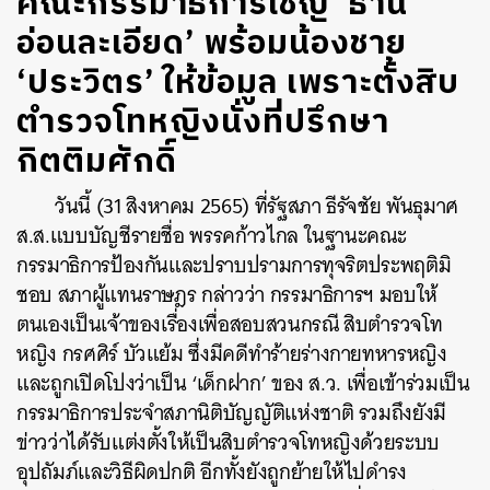
คณะกรรมาธิการเชิญ ‘ธานี
อ่อนละเอียด’ พร้อมน้องชาย
‘ประวิตร’ ให้ข้อมูล เพราะตั้งสิบ
ตำรวจโทหญิงนั่งที่ปรึกษา
กิตติมศักดิ์
วันนี้ (31 สิงหาคม 2565) ที่รัฐสภา ธีรัจชัย พันธุมาศ
ส.ส.แบบบัญชีรายชื่อ พรรคก้าวไกล ในฐานะคณะ
กรรมาธิการป้องกันและปราบปรามการทุจริตประพฤติมิ
ชอบ สภาผู้แทนราษฎร กล่าวว่า กรรมาธิการฯ มอบให้
ตนเองเป็นเจ้าของเรื่องเพื่อสอบสวนกรณี สิบตำรวจโท
หญิง กรศศิร์ บัวแย้ม ซึ่งมีคดีทำร้ายร่างกายทหารหญิง
และถูกเปิดโปงว่าเป็น ‘เด็กฝาก’ ของ ส.ว. เพื่อเข้าร่วมเป็น
กรรมาธิการประจำสภานิติบัญญัติแห่งชาติ รวมถึงยังมี
ข่าวว่าได้รับแต่งตั้งให้เป็นสิบตำรวจโทหญิงด้วยระบบ
อุปถัมภ์และวิธีผิดปกติ อีกทั้งยังถูกย้ายให้ไปดำรง