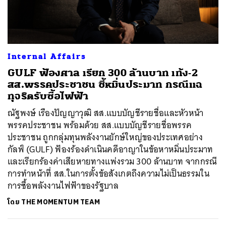
Internal Affairs
GULF ฟ้องศาล เรียก 300 ล้านบาท เท้ง-2
สส.พรรคประชาชน ชี้หมิ่นประมาท กรณีแฉ
ทุจริตรับซื้อไฟฟ้า
ณัฐพงษ์ เรืองปัญญาวุฒิ สส.แบบบัญชีรายชื่อและหัวหน้า
พรรคประชาชน พร้อมด้วย สส.แบบบัญชีรายชื่อพรรค
ประชาชน ถูกกลุ่มทุนพลังงานยักษ์ใหญ่ของประเทศอย่าง
กัลฟ์ (GULF) ฟ้องร้องดำเนินคดีอาญาในข้อหาหมิ่นประมาท
และเรียกร้องค่าเสียหายทางแพ่งรวม 300 ล้านบาท จากกรณี
การทำหน้าที่ สส.ในการตั้งข้อสังเกตถึงความไม่เป็นธรรมใน
การซื้อพลังงานไฟฟ้าของรัฐบาล
โดย
THE MOMENTUM TEAM
ค้นหา
SHARE
TWEET
LINE
EMAIL