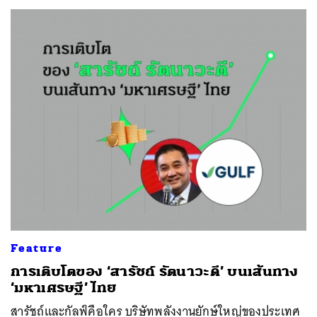
Feature
การเติบโตของ ‘สารัชถ์ รัตนาวะดี’ บนเส้นทาง
‘มหาเศรษฐี’ ไทย
สารัชถ์และกัลฟ์คือใคร บริษัทพลังงานยักษ์ใหญ่ของประเทศ