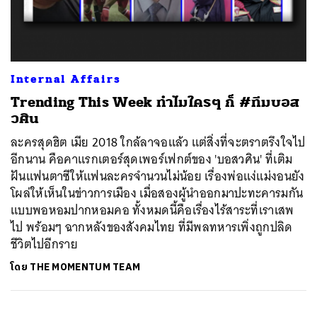
ค้นหา
Internal Affairs
SHARE
TWEET
LINE
EMAIL
Trending This Week ทำไมใครๆ ก็ #ทีมบอส
วศิน
ละครสุดฮิต เมีย 2018 ใกล้ลาจอแล้ว แต่สิ่งที่จะตราตรึงใจไป
อีกนาน คือคาแรกเตอร์สุดเพอร์เฟกต์ของ 'บอสวศิน' ที่เติม
ฝันแฟนตาซีให้แฟนละครจำนวนไม่น้อย เรื่องพ่อแง่แม่งอนยัง
โผล่ให้เห็นในข่าวการเมือง เมื่อสองผู้นำออกมาปะทะคารมกัน
แบบพอหอมปากหอมคอ ทั้งหมดนี้คือเรื่องไร้สาระที่เราเสพ
ไป พร้อมๆ ฉากหลังของสังคมไทย ที่มีพลทหารเพิ่งถูกปลิด
ชีวิตไปอีกราย
โดย
THE MOMENTUM TEAM