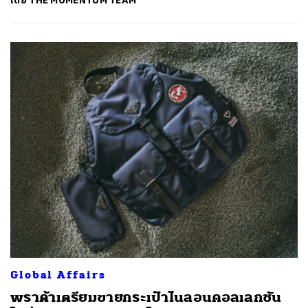
โดย
THE MOMENTUM TEAM
ค้นหา
SHARE
TWEET
LINE
EMAIL
Global Affairs
พราด้าเตรียมขายกระเป๋าไนลอนคอลเลกชัน