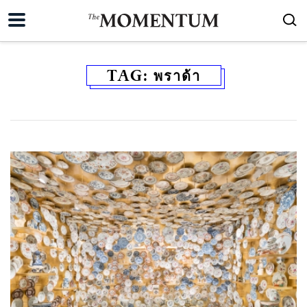
TAG:
พราด้า