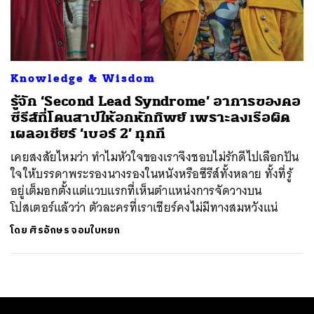
ค้นหา
SHARE
TWEET
LINE
EMAIL
Knowledge & Wisdom
รู้จัก ‘Second Lead Syndrome’ อาการของคอ
ซีรีส์ที่โดนสาปให้อกหักทิพย์ เพราะลงเรือผิด
เผลอเชียร์ ‘เบอร์ 2’ ทุกที
เคยสงสัยไหมว่า ทำไมหัวใจของเราจึงชอบไม่รักดีไปเลือกปัน
ใจให้บรรดาพระรองนางรองในหนังหรือซีรีส์ทั้งหลาย ทั้งที่รู้
อยู่เต็มอกตั้งแต่แวบแรกที่เห็นตำแหน่งการจัดวางบน
โปสเตอร์แล้วว่า ตัวละครที่เราเชียร์คงไม่มีทางสมหวังแน่
โดย
ศิรอักษร จอมใบหยก