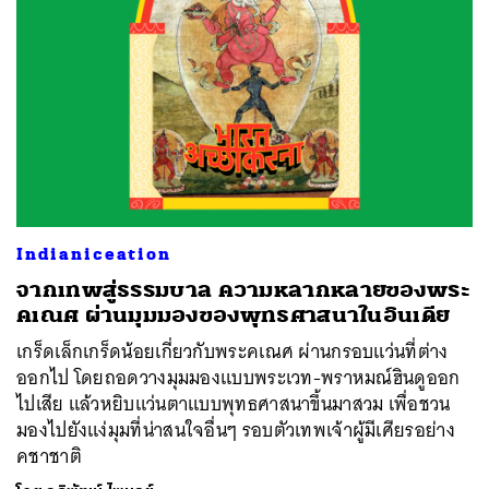
ค้นหา
Indianiceation
SHARE
TWEET
LINE
EMAIL
จากเทพสู่ธรรมบาล ความหลากหลายของพระ
คเณศ ผ่านมุมมองของพุทธศาสนาในอินเดีย
เกร็ดเล็กเกร็ดน้อยเกี่ยวกับพระคเณศ ผ่านกรอบแว่นที่ต่าง
ออกไป โดยถอดวางมุมมองแบบพระเวท-พราหมณ์ฮินดูออก
ไปเสีย แล้วหยิบแว่นตาแบบพุทธศาสนาขึ้นมาสวม เพื่อชวน
มองไปยังแง่มุมที่น่าสนใจอื่นๆ รอบตัวเทพเจ้าผู้มีเศียรอย่าง
คชาชาติ