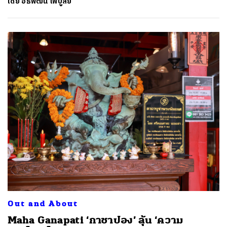
โดย
อธิพัฒน์ ไพบูลย์
Out and About
Maha Ganapati ‘กาชาปอง’ ลุ้น ‘ความ