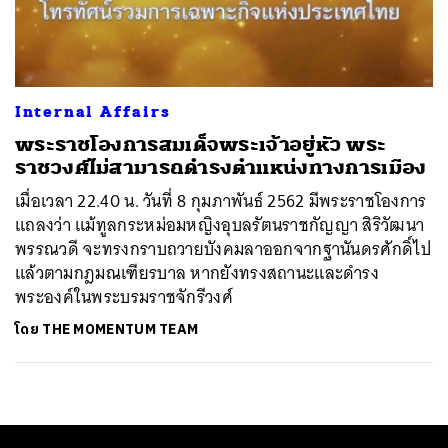
ค้นหา
SHARE
TWEET
LINE
EMAIL
Internal Affairs
พระราชโองการสมเด็จพระเจ้าอยู่หัว พระ
ราชวงศ์ไม่สามารถดำรงตำแหน่งทางการเมือง
เมื่อเวลา 22.40 น. วันที่ 8 กุมภาพันธ์ 2562 มีพระราชโองการ
แถลงว่า แม้ทูลกระหม่อมหญิงอุบลรัตนราชกัญญา สิริวัฒนา
พรรณวดี จะทรงกราบถวายบังคมลาออกจากฐานันดรศักดิ์ไป
แล้วตามกฎมณเฑียรบาล หากยังทรงสถานะและดำรง
พระองค์ในพระบรมราชจักรีวงศ์
โดย
THE MOMENTUM TEAM