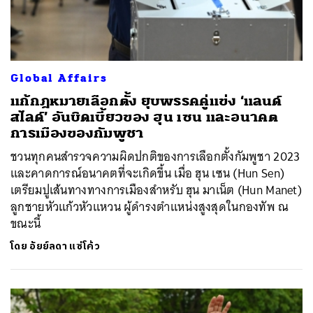
Global Affairs
แก้กฎหมายเลือกตั้ง ยุบพรรคคู่แข่ง ‘แลนด์
สไลด์’ อันบิดเบี้ยวของ ฮุน เซน และอนาคต
การเมืองของกัมพูชา
ชวนทุกคนสำรวจความผิดปกติของการเลือกตั้งกัมพูชา 2023
และคาดการณ์อนาคตที่จะเกิดขึ้น เมื่อ ฮุน เซน (Hun Sen)
เตรียมปูเส้นทางทางการเมืองสำหรับ ฮุน มาเน็ต (Hun Manet)
ลูกชายหัวแก้วหัวแหวน ผู้ดำรงตำแหน่งสูงสุดในกองทัพ ณ
ขณะนี้
โดย
อัยย์ลดา แซ่โค้ว