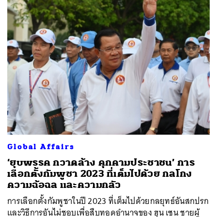
ค้นหา
Global Affairs
SHARE
TWEET
LINE
EMAIL
‘ยุบพรรค กวาดล้าง คุกคามประชาชน’ การ
เลือกตั้งกัมพูชา 2023 ที่เต็มไปด้วย กลโกง
ความฉ้อฉล และความกลัว
การเลือกตั้งกัมพูชาในปี 2023 ที่เต็มไปด้วยกลยุทธ์อันสกปรก
และวิธีการอันไม่ชอบเพื่อสืบทอดอำนาจของ ฮุน เซน ชายผู้