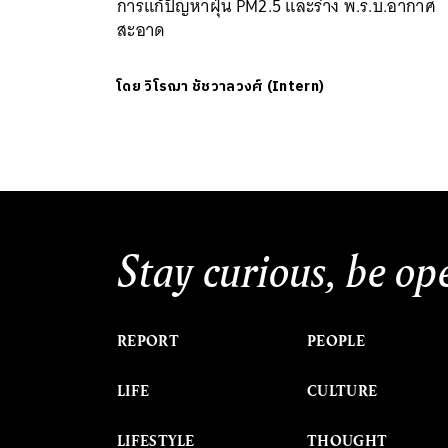
การแก้ปัญหาฝุ่น PM2.5 และร่าง พ.ร.บ.อากาศ
สะอาด
โดย
วิโรฌา ชัชวาลวงศ์ (Intern)
Stay curious, be op
REPORT
PEOPLE
LIFE
CULTURE
LIFESTYLE
THOUGHT