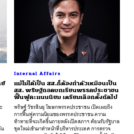
Internal Affairs
ย์
แม้ไม่ได้เป็น สส.ก็ต้องทำตัวเหมือนเป็น
สส. พริษฐ์ถอดบทเรียนพรรคประชาชน
ฟื้นฟูคะแนนนิยม เตรียมเลือกตั้งถัดไป
นหา
ละ
พริษฐ์ วัชรสินธุ โฆษกพรรคประชาชน เปิดเผยถึง
SHARE
TWEET
LINE
EMAIL
การฟื้นฟูความนิยมของพรรคประชาชน ความ
ท้าทายที่จะเกิดขึ้นภายหลังเปิดสภาฯ ต้อนรับรัฐบาล
ัน
ชุดใหม่เข้ามาทำหน้าที่บริหารประเทศ การตรวจ