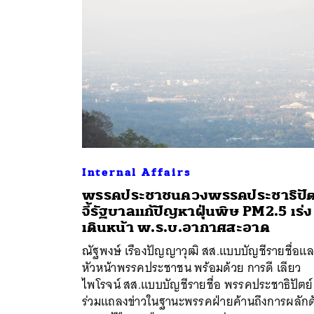
Internal Affairs
พรรคประชาชนควงพรรคประชาธิปัต
จี้รัฐบาลแก้ปัญหาฝุ่นพิษ PM2.5 เร่ง
เดินหน้า พ.ร.บ.อากาศสะอาด
ค้
ณัฐพงษ์ เรืองปัญญาวุฒิ สส.แบบบัญชีรายชื่อแ
หัวหน้าพรรคประชาชน พร้อมด้วย การดี เลียว
ไพโรจน์ สส.แบบบัญชีรายชื่อ พรรคประชาธิปัตย์
ร่วมแถลงข่าวในฐานะพรรคฝ่ายค้านถึงการผลักด