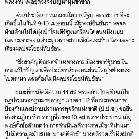
พลังงาน เพื่อยุติวงจรปัญหาฝุ่นซ้ำซาก
ส่วนประเด็นการแถลงนโยบายรัฐบาลต่อสภาฯ ที่จะ
เกิดขึ้นในวันที่ 9-10 เมษายนนี้ ณัฐพงษ์ยืนยันว่า พรรค
ฝ่ายค้านไม่ได้มุ่งเป้าโจมตีรัฐมนตรีคนใดคนหนึ่งแบบ
เฉพาะเจาะจง แต่จะมุ่งตรวจสอบเชิงโครงสร้าง โดยเฉพาะ
เรื่องผลประโยชน์ทับซ้อน
ค้นหา
“สิ่งสำคัญคือเจตจำนงทางการเมืองของรัฐบาล ใน
SHARE
TWEET
LINE
EMAIL
การแก้ไขปัญหาเพื่อประโยชน์ของคนส่วนใหญ่อย่างตรง
ไปตรงมา และต้องไม่มีผลประโยชน์ทับซ้อน”
ขณะที่กรณีคดีความ 44 สส.พรรคก้าวไกล ยื่นแก้ไข
กฎประมวลกฎหมายอาญา มาตรา 112 ที่คณะกรรมการ
ป้องกันและปราบปรามการทุจริตแห่งชาติ (ป.ป.ช.) จ่อยื่น
ต่อศาลฎีกา ซึ่งปรากฏชื่อของ 10 สส.พรรคประชาชน ณัฐ
พงษ์ตั้งข้อสังเกตว่า การดำเนินคดีทางการเมืองที่ผ่านมา
‘ไม่มีความสม่ำเสมอ’ บางคดีล่าช้า บางคดีรวดเร็วผิดปกติ