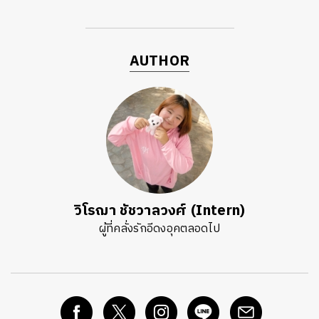
AUTHOR
วิโรฌา ชัชวาลวงศ์ (Intern)
ผู้ที่คลั่งรักอีดงอุคตลอดไป