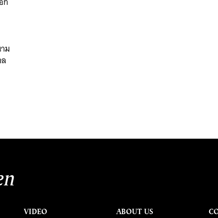
อก
ม
ี
นาม
บาล
en
VIDEO
ABOUT US
C