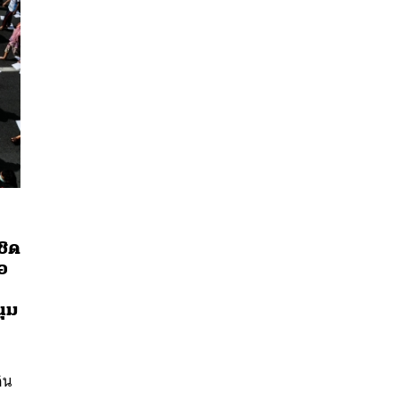
ชิด
อ
นุม
นหา
น
SHARE
TWEET
LINE
EMAIL
ิน