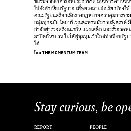
ขบวนจากอาคารสหประชาชาติ ถนนราชดำเนินน
ไปยังทำเนียบรัฐบาล เพื่อทวงถามข้อเรียกร้องให้
คณะรัฐมนตรียกเลิกร่างกฎหมายควบคุมการรว
กลุ่มทุกฉบับ โดยบริเวณสะพานมัฆวานรังสรรค์ ม
กำลังตำรวจตรึงแนวกั้น แผงเหล็ก และรั้วลวดห
มาปิดกั้นขบวน ไม่ให้ผู้ชุมนุมเข้าใกล้ทำเนียบรัฐ
ได้
โดย
THE MOMENTUM TEAM
Stay curious, be op
REPORT
PEOPLE