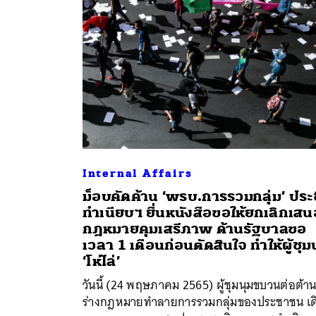
Internal Affairs
ม็อบคัดค้าน ‘พรบ.การรวมกลุ่ม’ ประ
ทำเนียบฯ ยื่นหนังสือขอให้ยกเลิกเสน
กฎหมายคุมเสรีภาพ ด้านรัฐบาลขอ
เวลา 1 เดือนก่อนตัดสินใจ ทำให้ผู้ชุม
‘โห่ไล่’
ค้
วันนี้ (24 พฤษภาคม 2565) ผู้ชุมนุมขบวนต่อต้า
ร่างกฎหมายทำลายการรวมกลุ่มของประชาชน เด