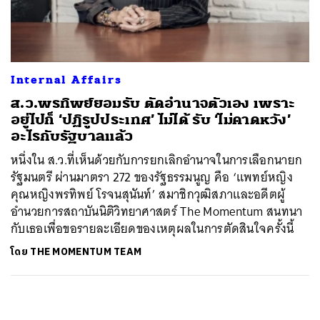
ค้นหา
SHARE
TWEET
LINE
EMAIL
Internal Affairs
ส.ว.พรทิพย์ยอมรับ ตัดอำนาจตัวเอง เพราะ
อยู่ไปก็ ‘ปฏิรูปประเทศ’ ไม่ได้ รับ ‘ไม่คาดหวัง’
อะไรกับรัฐบาลแล้ว
หนึ่งใน ส.ว.ที่เห็นด้วยกับการยกเลิกอำนาจในการเลือกนายก
รัฐมนตรี ผ่านมาตรา 272 ของรัฐธรรมนูญ คือ ‘แพทย์หญิง
คุณหญิงพรทิพย์ โรจนสุนันท์’ สมาชิกวุฒิสภาและอดีตผู้
อำนวยการสถาบันนิติวิทยาศาสตร์ The Momentum สนทนา
กับเธอเพื่อขอรายละเอียดของเหตุผลในการตัดสินใจครั้งนี้
โดย
THE MOMENTUM TEAM