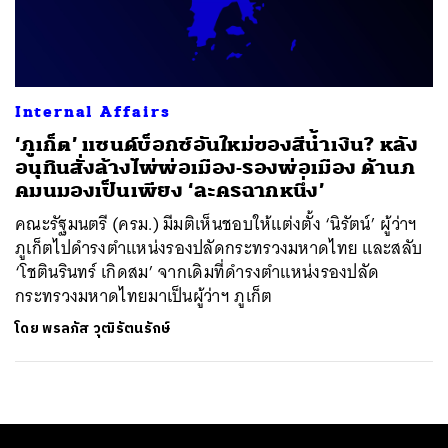
ค้นหา
SHARE
TWEET
LINE
EMAIL
Internal Affairs
‘ภูเก็ต’ แซนด์บ็อกซ์อันใหม่ของสีน้ำเงิน? หลัง
อนุทินสั่งล้างไพ่พ่อเมือง-รองพ่อเมือง ด้านภ
คมนมองเป็นเพียง ‘ละครฉากหนึ่ง’
คณะรัฐมนตรี (ครม.) มีมติเห็นชอบให้แต่งตั้ง ‘นิรัตน์’ ผู้ว่าฯ
ภูเก็ตไปดำรงตำแหน่งรองปลัดกระทรวงมหาดไทย และสลับ
‘โชตินรินทร์ เกิดสม’ จากเดิมที่ดำรงตำแหน่งรองปลัด
กระทรวงมหาดไทยมาเป็นผู้ว่าฯ ภูเก็ต
โดย
พรลภัส วุฒิรัตนรักษ์