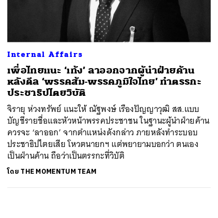
ค้นหา
SHARE
TWEET
LINE
EMAIL
Internal Affairs
เพื่อไทยแนะ ‘เท้ง’ ลาออกจากผู้นำฝ่ายค้าน
หลังดีล ‘พรรคส้ม-พรรคภูมิใจไทย’ ทำตรรกะ
ประชาธิปไตยวิบัติ
จิรายุ ห่วงทรัพย์​ แนะให้ ณัฐพงษ์ เรืองปัญญาวุฒิ สส.แบบ
บัญชีรายชื่อและหัวหน้าพรรคประชาชน ในฐานะผู้นำฝ่ายค้าน
ควรจะ ‘ลาออก’ จากตำแหน่งดังกล่าว ภายหลังทำระบอบ
ประชาธิปไตยเสีย โหวตนายกฯ แต่พยายามบอกว่า ตนเอง
เป็นฝ่านค้าน ถือว่าเป็นตรรกะที่วิบัติ
โดย
THE MOMENTUM TEAM