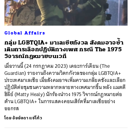
ค้นหา
Global Affairs
SHARE
TWEET
LINE
EMAIL
กลุ่ม LGBTQIA+ มาเลเซียกังวล สังคมอาจซ้ำ
เติมการเลือกปฏิบัติทางเพศ กรณี The 1975
วิจารณ์กฎหมายบนเวที
เมื่อวานนี้ (24 กรกฎาคม 2023) เดอะการ์เดียน (The
Guardian) รายงานถึงความวิตกกังวลของกลุ่ม LGBTQIA+
ประเทศมาเลเซีย เมื่อสังคมอาจเพิ่มความเกลียดชังและเลือก
ปฏิบัติต่อชุมชนความหลากหลายทางเพศมากขึ้น หลัง แมตตี
ฮิลีย์ (Matty Healy) นักร้องนำวง 1975 วิจารณ์กฎหมายต่อ
ต้าน LGBTQIA+ ในการแสดงคอนเสิร์ตที่มาเลเซียอย่าง
ออกรส
โดย
อัยย์ลดา แซ่โค้ว