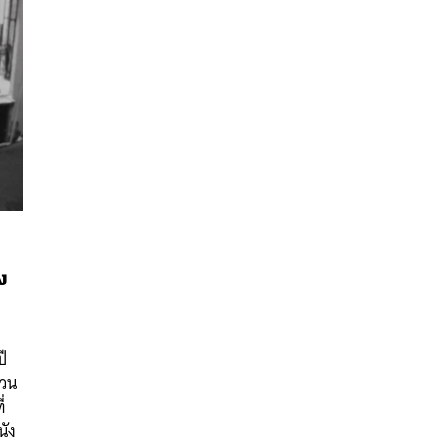
ง
นหา
SHARE
TWEET
LINE
EMAIL
ปี
นวน
่
นัง