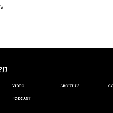
ัน
en
VIDEO
ABOUT US
C
PODCAST