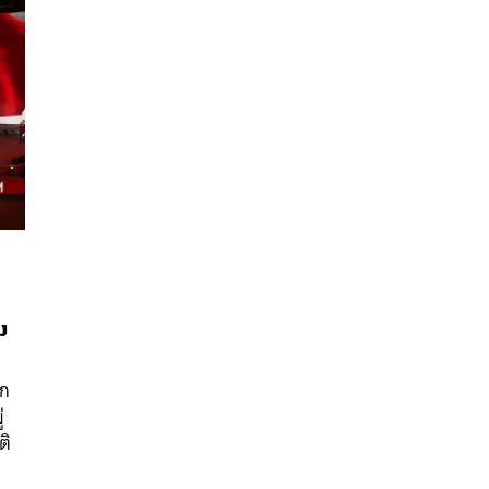
ม
นหา
SHARE
TWEET
LINE
EMAIL
ึก
่
ติ