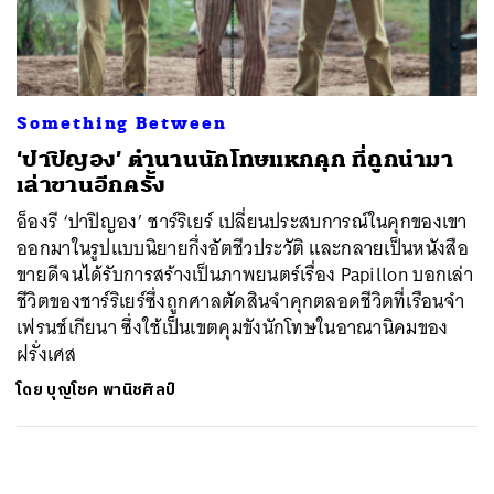
ค้นหา
SHARE
TWEET
LINE
EMAIL
Something Between
‘ปาปิญอง’ ตำนานนักโทษแหกคุก ที่ถูกนำมา
เล่าขานอีกครั้ง
อ็องรี ‘ปาปิญอง’ ชาร์ริเยร์ เปลี่ยนประสบการณ์ในคุกของเขา
ออกมาในรูปแบบนิยายกึ่งอัตชีวประวัติ และกลายเป็นหนังสือ
ขายดีจนได้รับการสร้างเป็นภาพยนตร์เรื่อง Papillon บอกเล่า
ชีวิตของชาร์ริเยร์ซึ่งถูกศาลตัดสินจำคุกตลอดชีวิตที่เรือนจำ
เฟรนช์เกียนา ซึ่งใช้เป็นเขตคุมขังนักโทษในอาณานิคมของ
ฝรั่งเศส
โดย
บุญโชค พานิชศิลป์